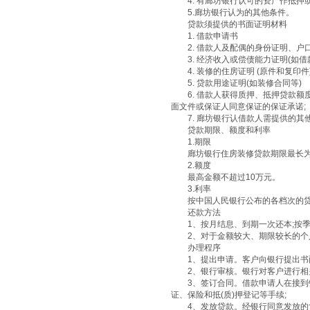
4. 有廊坊银行认可的资产作抵押
5.廊坊银行认为的其他条件。
贷款须提供的书面证明材料
1. 借款申请书
2. 借款人及配偶的身份证明、户
3. 经济收入或偿债能力证明(如借
4. 装修的住房证明 (原件和复印件
5. 贷款用途证明(如装修合同等)
6. 借款人获得质押、抵押贷款额度
面文件或保证人同意保证的保证承诺;
7. 廊坊银行认借款人需提供的其
贷款期限、额度和利率
1.期限
廊坊银行住房装修贷款期限最长为
2.额度
最高金额不超过10万元。
3.利率
按中国人民银行公布的各档次的贷款
还款方法
1、按月结息、到期一次还本;按季结
2、对于金额较大、期限较长的个人
办理程序
1、提出申请。客户向银行提出书面
2、银行审核。银行对客户进行相关
3、签订合同。借款申请人在接到银
证、保险和抵(质)押登记等手续;
4、发放贷款。经银行同意发放的贷