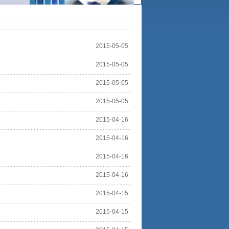
2015-05-05
2015-05-05
2015-05-05
2015-05-05
2015-04-16
2015-04-16
2015-04-16
2015-04-16
2015-04-15
2015-04-15