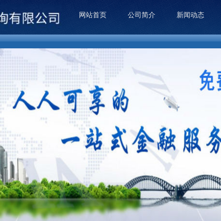
网站首页
公司简介
新闻动态