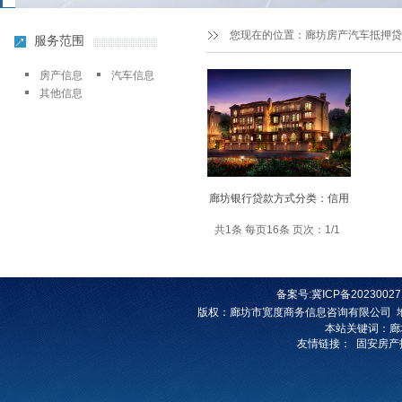
您现在的位置：
廊坊房产汽车抵押贷
服务范围
房产信息
汽车信息
其他信息
廊坊银行贷款方式分类：信用
共1条 每页16条 页次：1/1
备案号:
冀ICP备20230027
版权
：
廊坊市宽度商务信息咨询有限公司
本站关键词：
廊
友情链接：
固安房产